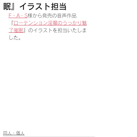
眠』イラスト担当
F・A・S
様から発売の音声作品
『
ローテンション淫魔のうっかり魅
了催眠
』のイラストを担当いたしま
した。
同人・個人