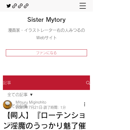
Sister Mytory
​漫画家・イラストレーター右の人みつるの
Webサイト
ファンになる
記事
全ての記事
Mitsuru Miginohito
全ての記事
2025年7月21日
読了時間: 1分
【同人】『ローテンショ
商業
ン淫魔のうっかり魅了催
同人・個人