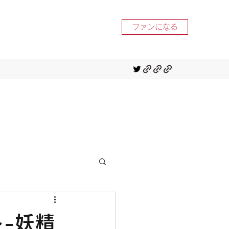
ファンになる
-妖精