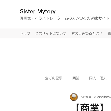
Sister Mytory
​漫画家・イラストレーター右の人みつるのWebサイト
トップ
このサイトについて
右の人みつるとは？
執
全ての記事
商業
同人・個人
Mitsuru Miginohito
【商業】