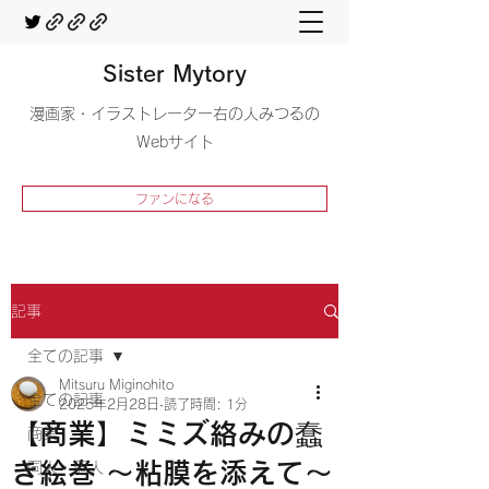
Sister Mytory
​漫画家・イラストレーター右の人みつるの
Webサイト
ファンになる
記事
全ての記事
Mitsuru Miginohito
全ての記事
2025年2月28日
読了時間: 1分
【商業】ミミズ絡みの蠢
商業
き絵巻 ～粘膜を添えて～
同人・個人