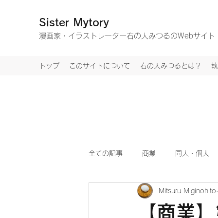
Sister Mytory
​漫画家・イラストレーター右の人みつるのWebサイト
トップ
このサイトについて
右の人みつるとは？
執
全ての記事
商業
同人・個人
Mitsuru Miginohito
【商業】