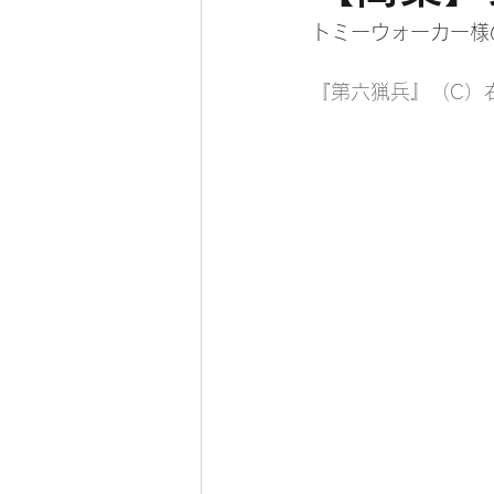
トミーウォーカー様
『第六猟兵』（C）