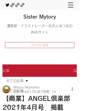
Sister Mytory
​漫画家・イラストレーター右の人みつるの
Webサイト
ファンになる
記事
全ての記事
Mitsuru Miginohito
全ての記事
2021年4月17日
読了時間: 1分
【商業】ANGEL倶楽部
商業
2021年4月号 掲載
同人・個人