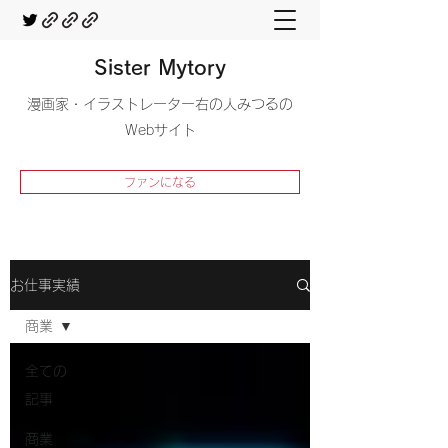
Sister Mytory
​漫画家・イラストレーター右の人みつるの
Webサイト
ファンになる
お仕事実績
商業
全ての
記事
商業